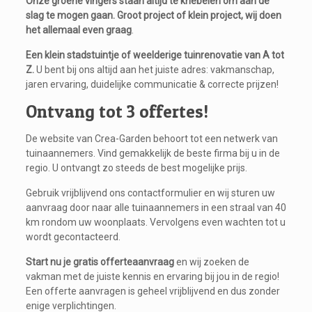
Onze groene vingers staan altijd te kriebelen om aan de
slag te mogen gaan.
Groot project of klein project, wij doen
het allemaal even graag
.
Een klein stadstuintje of weelderige tuinrenovatie van A tot
Z.
U bent bij ons altijd aan het juiste adres: vakmanschap,
jaren ervaring, duidelijke communicatie & correcte prijzen!
Ontvang tot 3 offertes!
De website van Crea-Garden behoort tot een netwerk van
tuinaannemers. Vind gemakkelijk de beste firma bij u in de
regio. U ontvangt zo steeds de best mogelijke prijs.
Gebruik vrijblijvend ons contactformulier en wij sturen uw
aanvraag door naar alle tuinaannemers in een straal van 40
km rondom uw woonplaats. Vervolgens even wachten tot u
wordt gecontacteerd.
Start nu je gratis
offerteaanvraag
en wij zoeken de
vakman met de juiste kennis en ervaring bij jou in de regio!
Een offerte aanvragen is geheel vrijblijvend en dus zonder
enige verplichtingen.