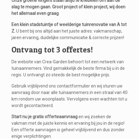
Onze groene vingers staan altijd te kriebelen om aan de
slag te mogen gaan.
Groot project of klein project, wij doen
het allemaal even graag
.
Een klein stadstuintje of weelderige tuinrenovatie van A tot
Z.
U bent bij ons altijd aan het juiste adres: vakmanschap,
jaren ervaring, duidelijke communicatie & correcte prijzen!
Ontvang tot 3 offertes!
De website van Crea-Garden behoort tot een netwerk van
tuinaannemers. Vind gemakkelijk de beste firma bij u in de
regio. U ontvangt zo steeds de best mogelijke prijs.
Gebruik vrijblijvend ons contactformulier en wij sturen uw
aanvraag door naar alle tuinaannemers in een straal van 40
km rondom uw woonplaats. Vervolgens even wachten tot u
wordt gecontacteerd.
Start nu je gratis
offerteaanvraag
en wij zoeken de
vakman met de juiste kennis en ervaring bij jou in de regio!
Een offerte aanvragen is geheel vrijblijvend en dus zonder
enige verplichtingen.