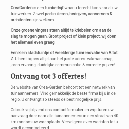
CreaGarden
is een
tuinbedrijf
waar u terecht kan voor al uw
tuinwerken. Zowel
particulieren, bedrijven, aannemers &
architecten
zijn welkom.
Onze groene vingers staan altijd te kriebelen om aan de
slag te mogen gaan.
Groot project of klein project, wij doen
het allemaal even graag
.
Een klein stadstuintje of weelderige tuinrenovatie van A tot
Z.
U bent bij ons altijd aan het juiste adres: vakmanschap,
jaren ervaring, duidelijke communicatie & correcte prijzen!
Ontvang tot 3 offertes!
De website van Crea-Garden behoort tot een netwerk van
tuinaannemers. Vind gemakkelijk de beste firma bij u in de
regio. U ontvangt zo steeds de best mogelijke prijs.
Gebruik vrijblijvend ons contactformulier en wij sturen uw
aanvraag door naar alle tuinaannemers in een straal van 40
km rondom uw woonplaats. Vervolgens even wachten tot u
wordt gecontacteerd.