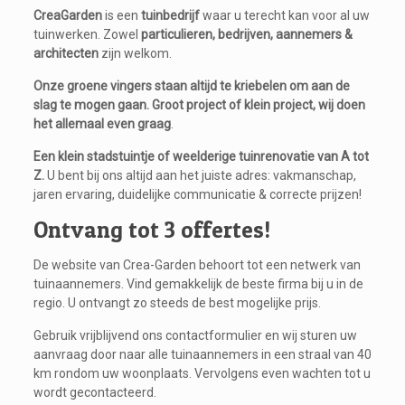
CreaGarden
is een
tuinbedrijf
waar u terecht kan voor al uw
tuinwerken. Zowel
particulieren, bedrijven, aannemers &
architecten
zijn welkom.
Onze groene vingers staan altijd te kriebelen om aan de
slag te mogen gaan.
Groot project of klein project, wij doen
het allemaal even graag
.
Een klein stadstuintje of weelderige tuinrenovatie van A tot
Z.
U bent bij ons altijd aan het juiste adres: vakmanschap,
jaren ervaring, duidelijke communicatie & correcte prijzen!
Ontvang tot 3 offertes!
De website van Crea-Garden behoort tot een netwerk van
tuinaannemers. Vind gemakkelijk de beste firma bij u in de
regio. U ontvangt zo steeds de best mogelijke prijs.
Gebruik vrijblijvend ons contactformulier en wij sturen uw
aanvraag door naar alle tuinaannemers in een straal van 40
km rondom uw woonplaats. Vervolgens even wachten tot u
wordt gecontacteerd.